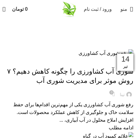
منو
ورود / ثبت نام
0
تومان
کود های ارگانیک
14
11
07
04
31
28
24
21
17
14
,
کود
کود های ارگانیک
تیر
تیر
تیر
تیر
تیر
تیر
مرداد
مرداد
مرداد
مرداد
شوری آب کشاورزی را چگونه کاهش دهیم؟ ۷
روش موثر برای مدیریت شوری آب
0
تینا
رفع شوری آب کشاورزی یکی از مهم‌ترین اقدام‌ها برای حفظ
سلامت خاک و جلوگیری از کاهش عملکرد محصولات است.
افزایش املاح محلول در آب آبیاری، ...
ادامه مطلب