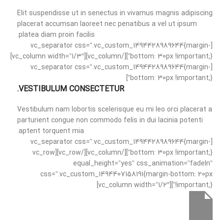
Elit suspendisse ut in senectus in vivamus magnis adipiscing
placerat accumsan laoreet nec penatibus a vel ut ipsum
platea diam proin facilis.
[vc_separator css=”.vc_custom_1494428989644{margin-
bottom: 30px !important;}”][/vc_column][vc_column width=”1/3″]
[vc_separator css=”.vc_custom_1494428989644{margin-
bottom: 30px !important;}”]
VESTIBULUM CONSECTETUR.
Vestibulum nam lobortis scelerisque eu mi leo orci placerat a
parturient congue non commodo felis in dui lacinia potenti
aptent torquent mia.
[vc_separator css=”.vc_custom_1494428989644{margin-
bottom: 30px !important;}”][/vc_column][/vc_row][vc_row
equal_height=”yes” css_animation=”fadeIn”
css=”.vc_custom_1494407158191{margin-bottom: 20px
!important;}”][vc_column width=”1/2″]