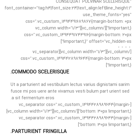
CONSEQUAT PULVINAR SCELERISQUE”
font_container=”tag:h4|font_size:24|text_align:left|line_height:1″
use_theme_fonts=”yes”
css=”.vc_custom_1494491689867{margin-bottom: 0px
!important;}”][/vc_column][vc_column width=”1/3″
css=”.vc_custom_1494491744916{margin-bottom: 20px
!important;}” offset=”vc_hidden-xs”]
[/vc_column][vc_column width=”1/3″][vc_separator
css=”.vc_custom_1494428989644{margin-bottom: 30px
!important;}”]
COMMODO SCELERISQUE.
Ut a parturient ad vestibulum lectus varius dignistami sarim
fusce mi pos uere ante vivamus vesti bulum part urient sed
a sit fermentum eros.
[vc_separator css=”.vc_custom_1494428989644{margin-
bottom: 30px !important;}”][/vc_column][vc_column width=”1/3″]
[vc_separator css=”.vc_custom_1494428989644{margin-
bottom: 30px !important;}”]
PARTURIENT FRINGILLA.