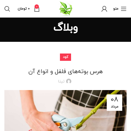
0
منو
0
تومان
وبلاگ
کود
هرس بوته‌های فلفل و انواع آن
تینا
08
مرداد