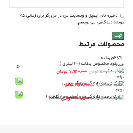
ذخیره نام، ایمیل و وبسایت من در مرورگر برای زمانی که
دوباره دیدگاهی می‌نویسم.
محصولات مرتبط
-28%
فروخته
کود مخصوص باغات (20 لیتری )
شده
7,940,000
تومان
11,000,000
تومان
-27%
کود همه کاره گیاهان آپارتمانی
497,000
تومان
680,000
تومان
-19%
کود همه کاره گیاهان (مخصوص گلخانه)
975,000
تومان
1,200,000
تومان