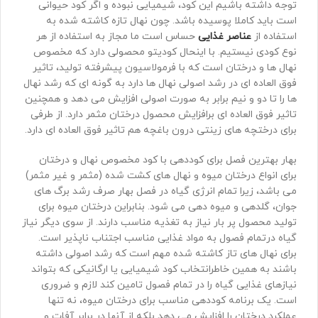
توجه داشته باشیم این کود، شیمیایی نبوده و اگر کود حیوانی
است باید کاملا پوسیده باشد. چون نهال تازه کاشته شده به
استفاده از
عناصر غذایی
حساس است ما مجاز به استفاده از هر
نوع کودی نیستیم. با اینحال کودیتو محصولی دارد که مخصوص
نهال ها و درختان است که با فرمولاسیون پیشرفته تولید، تاثیر
فوق العاده ای در رشد اصولی نهال ها دارد به گونه ای که رشد نهال
ها را تا دو و نیم برابر به صورت اصولی افزایش می دهد و همچنین
تاثیر فوق العاده ای برافزایش محصول درختان مثمر دارد. از طرفی
برای درختچه های زینتی درون باغچه هم تاثیر فوق العاده ای دارد.
بهار بهترین فصل برای کوددهی با کود مخصوص نهال و درختان
برای انواع درختان میوه و نهال های کشت شده (مثمر و غیر مثمر)
می باشد، زیرا تمام انرژی گیاه در فصل بهار صرف رشد برگ های
جوان، گلدهی و میوه دهی می شود. بنابراین درختان میوه برای
تولید محصول پر بار نیاز به تغذیه مناسب دارند. از سوی دیگر نیاز
گیاه درتمام فصول به مواد غذایی مناسب اجتناب ناپذیر است.
برای نهال های تاز کاشته شده مهم است که رشد اصولی داشته
باشند به همین خاطرانتخاب کود شیمیایی یا ارگانیکی که بتواند
نیازهای غذایی گیاه را در تمام فصول تامین کند لازم و ضروری
است. یک برنامه کوددهی مناسب برای درختان میوه، نه تنها
عملکرد درختان را افزایش می دهد بلکه از آنها در برابر آفات و