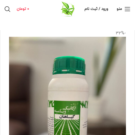
منو
ورود / ثبت نام
0
تومان
-32%